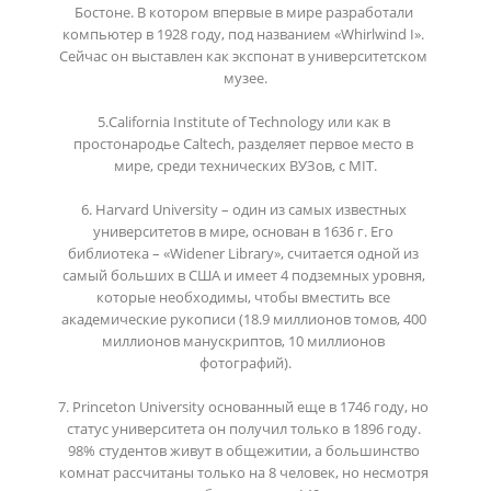
Бостоне. В котором впервые в мире разработали 
компьютер в 1928 году, под названием «Whirlwind I». 
Сейчас он выставлен как экспонат в университетском 
музее.

5.California Institute of Technology или как в 
простонародье Caltech, разделяет первое место в 
мире, среди технических ВУЗов, с MIT.

6. Harvard University – один из самых известных 
университетов в мире, основан в 1636 г. Его 
библиотека – «Widener Library», считается одной из 
самый больших в США и имеет 4 подземных уровня, 
которые необходимы, чтобы вместить все 
академические рукописи (18.9 миллионов томов, 400 
миллионов манускриптов, 10 миллионов 
фотографий).

7. Princeton University основанный еще в 1746 году, но 
статус университета он получил только в 1896 году. 
98% студентов живут в общежитии, а большинство 
комнат рассчитаны только на 8 человек, но несмотря 