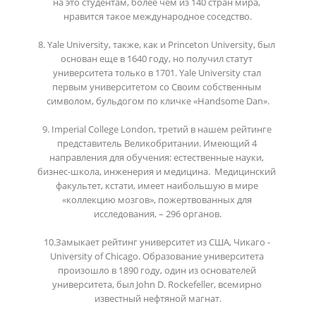
на это студентам, более чем из 140 стран мира, 
нравится такое международное соседство.

8. Yale University, также, как и Princeton University, был 
основан еще в 1640 году, но получил статут 
университета только в 1701. Yale University стал 
первым университетом со Своим собственным 
символом, бульдогом по кличке «Handsome Dan».

9. Imperial College London, третий в нашем рейтинге 
представитель Великобритании. Имеющий 4 
направления для обучения: естественные науки, 
бизнес-школа, инженерия и медицина.  Медицинский 
факультет, кстати, имеет наибольшую в мире 
«коллекцию мозгов», пожертвованных для 
исследования, – 296 органов.

10.Замыкает рейтинг университет из США, Чикаго - 
University of Chicago. Образование университета 
произошло в 1890 году, один из основателей 
университета, был John D. Rockefeller, всемирно 
известный нефтяной магнат.
