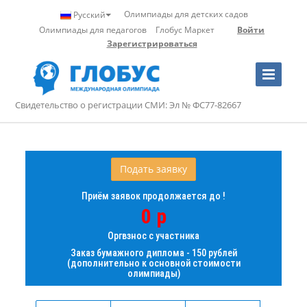
Олимпиады для детских садов
Русский
Олимпиады для педагогов
Глобус Маркет
Войти
Зарегистрироваться
Toggle
Navigation
Свидетельство о регистрации СМИ: Эл № ФС77-82667
Подать заявку
Приём заявок продолжается до !
0 р
Оргвзнос с участника
Заказ бумажного диплома - 150 рублей
(дополнительно к основной стоимости
олимпиады)