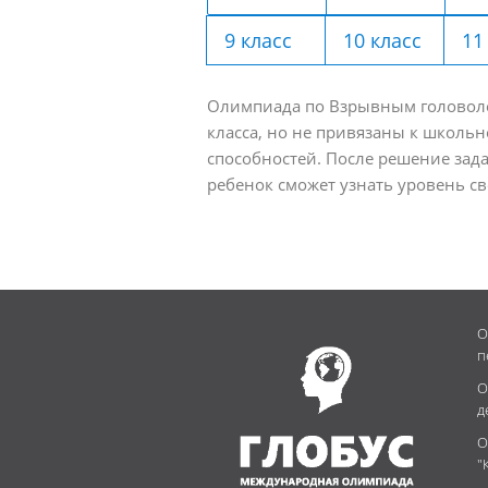
9 класс
10 класс
11
Олимпиада по Взрывным головолом
класса, но не привязаны к школь
способностей. После решение зада
ребенок сможет узнать уровень с
О
п
О
д
О
"