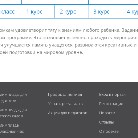
 класс
1 курс
2 курс
3 курс
4 ку
кам удовлетворит тягу к знаниям любого ребенка. Задани
ной программе. Это позволяет успешно проходить мероприя
ч улучшается память учащегося, развиваются креативные и
воей подготовки на мировом уровне.
лимпиады для
График олимпиад
Вход в портал
едагогов
Узнать результаты
Регистрация
лимпиады для
Акции для педагогов
Новости
етских садов
Отзывы
лимпиада
Классный час"
О проекте