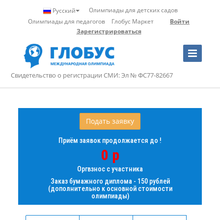
Олимпиады для детских садов
Русский
Олимпиады для педагогов
Глобус Маркет
Войти
Зарегистрироваться
Toggle
Navigation
Свидетельство о регистрации СМИ: Эл № ФС77-82667
Подать заявку
Приём заявок продолжается до !
0 р
Оргвзнос с участника
Заказ бумажного диплома - 150 рублей
(дополнительно к основной стоимости
олимпиады)