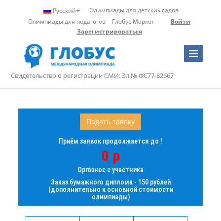
Олимпиады для детских садов
Русский
Олимпиады для педагогов
Глобус Маркет
Войти
Зарегистрироваться
Toggle
Navigation
Свидетельство о регистрации СМИ: Эл № ФС77-82667
Подать заявку
Приём заявок продолжается до !
0 р
Оргвзнос с участника
Заказ бумажного диплома - 150 рублей
(дополнительно к основной стоимости
олимпиады)