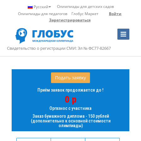
Олимпиады для детских садов
Русский
Олимпиады для педагогов
Глобус Маркет
Войти
Зарегистрироваться
Toggle
Navigation
Свидетельство о регистрации СМИ: Эл № ФС77-82667
Подать заявку
Приём заявок продолжается до !
0 р
Оргвзнос с участника
Заказ бумажного диплома - 150 рублей
(дополнительно к основной стоимости
олимпиады)