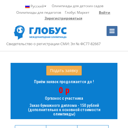
Олимпиады для детских садов
Русский
Олимпиады для педагогов
Глобус Маркет
Войти
Зарегистрироваться
Toggle
Navigation
Свидетельство о регистрации СМИ: Эл № ФС77-82667
Подать заявку
Приём заявок продолжается до !
0 р
Оргвзнос с участника
Заказ бумажного диплома - 150 рублей
(дополнительно к основной стоимости
олимпиады)