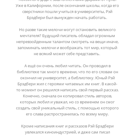
Уже в Калифорнии, после окончания школы, когда его
сверстники пошли учиться в университеты, Рэй
Брэдбери был вынужден начать работать.
Но разве такие мелочи могут остановить великого
мечтателя? Будущий писатель обладал огромным
непревзойденным талантом смотреть на вещи иначе,
запоминать мелочи и воображать тот мир, который
не всякий может себе представить.
А ещё он очень любил читать. Он проводил в
библиотеке так много времени, что по его словам он
окончил не университет, а библиотеку. Юный Рэй
Брэдбери жил с героями читаемых им книг. В какой-
то момент он решился написать свой первый рассказ.
Конечно, сначала он копировал стиль авторов,
которых любил и уважал, но со временем он смог
создать свой уникальный стиль, с помощью которого
его слава распространилась по всему миру.
Кроме написания книг и рассказов Рэй Брэдбери
увлекался киноиндустрией, и даже сам писал