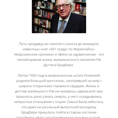
Путь продавца из газетного киоска до всемирно
известных книг «451 градус по Фаренгейту»,
«Марсианские хроники» и «Вино из одуванчиков» - это
неповторимая жизнь американского писателя Рэя
Дугласа Брэдбери.
Летом 1920 года в американском штате Иллинойс
родился большой мечтатель, смотревший на мир с
широко открытыми глазами и сердцем. Жизнь и
детство маленького Рэя не назовешь идеальной: ему
пришлось рано узнать смерть, у него складывались
непростые отношения с отцом. Семья была небогата,
что даже на школьный выпускной молодому
Брэдбери пришлось пойти в старом костюме
покойного дяди с заштопленными дырами от пуль.