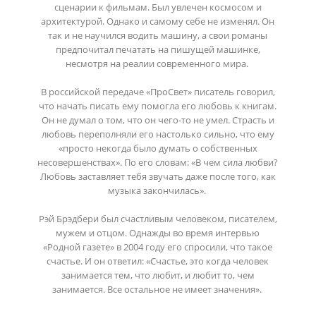
сценарии к фильмам. Был увлечен космосом и
архитектурой. Однако и самому себе не изменял. Он
так и не научился водить машину, а свои романы
предпочитал печатать на пишущей машинке,
несмотря на реалии современного мира.
В российской передаче «ПроСвет» писатель говорил,
что начать писать ему помогла его любовь к книгам.
Он не думал о том, что он чего-то не умел. Страсть и
любовь переполняли его настолько сильно, что ему
«просто некогда было думать о собственных
несовершенствах». По его словам: «В чем сила любви?
Любовь заставляет тебя звучать даже после того, как
музыка закончилась».
Рэй Брэдбери был счастливым человеком, писателем,
мужем и отцом. Однажды во время интервью
«Родной газете» в 2004 году его спросили, что такое
счастье. И он ответил: «Счастье, это когда человек
занимается тем, что любит, и любит то, чем
занимается. Все остальное не имеет значения».