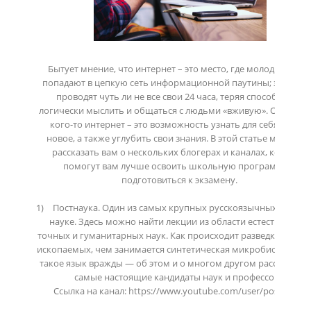
Бытует мнение, что интернет – это место, где молодые люди 
попадают в цепкую сеть информационной паутины; здесь он
проводят чуть ли не все свои 24 часа, теряя способность 
логически мыслить и общаться с людьми «вживую». Однако дл
кого-то интернет – это возможность узнать для себя что-то 
новое, а также углубить свои знания. В этой статье мы хотим
рассказать вам о нескольких блогерах и каналах, которые 
помогут вам лучше освоить школьную программу и 
подготовиться к экзамену. 

1)	Постнаука. Один из самых крупных русскоязычных каналов о 
науке. Здесь можно найти лекции из области естественных, 
точных и гуманитарных наук. Как происходит разведка горюч
ископаемых, чем занимается синтетическая микробиология, ч
такое язык вражды — об этом и о многом другом рассказываю
самые настоящие кандидаты наук и профессора.

Ссылка на канал: https://www.youtube.com/user/postnauka
