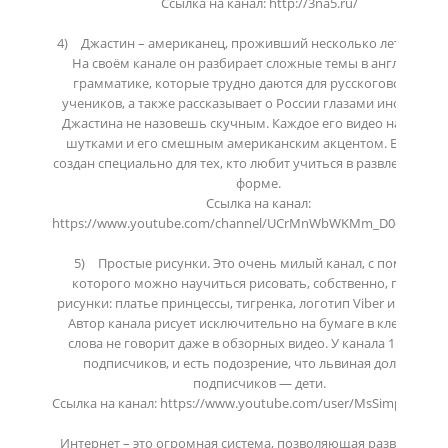
Ссылка на канал: http://3na5.ru/

4)	Джастин – американец, проживший несколько лет в России. 
На своём канале он разбирает сложные темы в английской 
грамматике, которые трудно даются для русскоговорящих 
учеников, а также рассказывает о России глазами иностранца.
Джастина не назовешь скучным. Каждое его видео наполнен
шутками и его смешным американским акцентом. Его канал
создан специально для тех, кто любит учиться в развлекательн
форме. 

Ссылка на канал: 
https://www.youtube.com/channel/UCrMnWbWKMm_D0cNvzkKP1
5)	Простые рисунки. Это очень милый канал, с помощью 
которого можно научиться рисовать, собственно, простые 
рисунки: платье принцессы, тигренка, логотип Viber и так далее
Автор канала рисует исключительно на бумаге в клетку и ни
слова не говорит даже в обзорных видео. У канала 150 тысяч
подписчиков, и есть подозрение, что львиная доля этих 
подписчиков — дети.

Ссылка на канал: https://www.youtube.com/user/MsSimpleDrawin
Интернет – это огромная система, позволяющая развиваться 