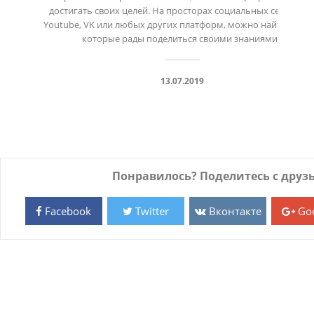
достигать своих целей. На просторах социальных сетей, как 
Youtube, VK или любых других платформ, можно найти людей
13.07.2019
Понравилось? Поделитесь с друз
Facebook
Twitter
Вконтакте
Goo