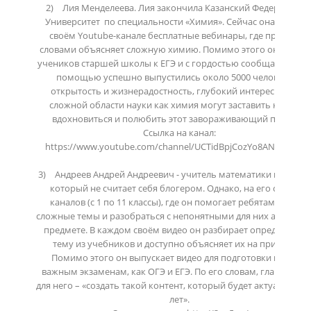
2)	Лия Менделеева. Лия закончила Казанский Федеральный 
Университет  по специальности «Химия». Сейчас она ведет на
своём Youtube-канале бесплатные вебинары, где простыми 
словами объясняет сложную химию. Помимо этого она готови
учеников старшей школы к ЕГЭ и с гордостью сообщает, что с 
помощью успешно выпустились около 5000 человек. Её 
открытость и жизнерадостность, глубокий интерес к такой 
сложной области науки как химия могут заставить каждого 
вдохновиться и полюбить этот завораживающий предмет.

Ссылка на канал: 
https://www.youtube.com/channel/UCTidBpjCozYo8ANfkAxNWJ
3)	Андреев Андрей Андреевич - учитель математики и алгебры, 
который не считает себя блогером. Однако, на его счету 11 
каналов (с 1 по 11 классы), где он помогает ребятам понять 
сложные темы и разобраться с непонятными для них аспектами
предмете. В каждом своём видео он разбирает определённую
тему из учебников и доступно объясняет их на примерах. 
Помимо этого он выпускает видео для подготовки к таким 
важным экзаменам, как ОГЭ и ЕГЭ. По его словам, главная цел
для него – «создать такой контент, который будет актуален мно
лет». 
