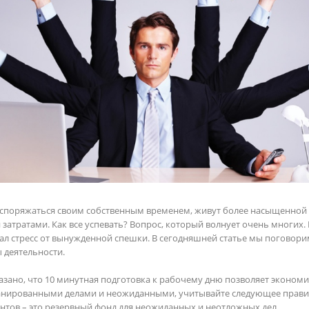
споряжаться своим собственным временем, живут более насыщенной 
тратами. Как все успевать? Вопрос, который волнует очень многих. 
ал стресс от вынужденной спешки. В сегодняшней статье мы поговори
еятельности.  

казано, что 10 минутная подготовка к рабочему дню позволяет экономи
анированными делами и неожиданными, учитывайте следующее правило
нтов – это резервный фонд для неожиданных и неотложных дел. 
