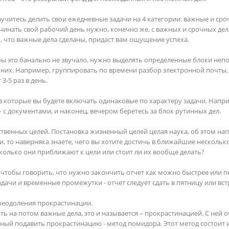
научитесь делить свои ежедневные задачи на 4 категории: важные и ср
инать свой рабочий день нужно, конечно же, с важных и срочных дел.
, что важные дела сделаны, придаст вам ощущение успеха. 

к бы это банально не звучало, нужно выделять определенные блоки непо
них. Например, группировать по времени разбор электронной почты,
-5 раз в день.

в которые вы будете включать одинаковые по характеру задачи. Напри
– с документами, и наконец, вечером беретесь за блок рутинных дел. 

твенных целей. Постановка жизненный целей целая наука, об этом нап
и, то наверняка знаете, чего вы хотите достичь в ближайшие несколько 
колько они приближают к цели или стоит ли их вообще делать? 

, чтобы говорить, что нужно закончить отчет как можно быстрее или п
дачи и временные промежутки - отчет следует сдать в пятницу или встре
реодоления прокрастинации. 

ь на потом важные дела, это и называется – прокрастинацией. С ней 
ный подавить прокрастинацию - метод помидора. Этот метод состоит и