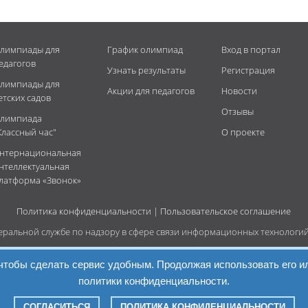
лимпиады для
График олимпиад
Вход в портал
едагогов
Узнать результаты
Регистрация
лимпиады для
Акции для педагогов
Новости
етских садов
Отзывы
лимпиада
Классный час"
О проекте
нтернациональная
нтеллектуальная
латформа «Звонок»
Политика конфиденциальности
|
Пользовательское соглашение
деральной службе по надзору в сфере связи информационных технологи
67
, чтобы сделать сервис удобным. Продолжая использовать его и
евна
политики конфиденциальности.
на
СОГЛАСИТЬСЯ
ПОЛИТИКА КОНФИДЕНЦИАЛЬНОСТИ