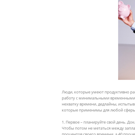
Люди, которые умеют продуктивно ра
работу с минимальными временными за
нехватку времени, дедлайны, испытыв
которые применимы для любой сферы д
1. Первое – планируйте свой день. До
Чтобы потом не метаться между запл
процентов своего времени, а 40 проце