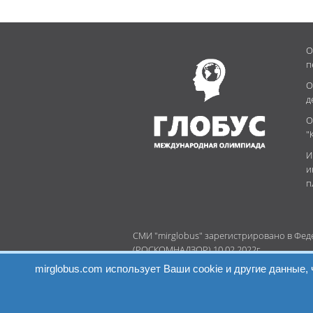
О
п
О
д
О
"
И
и
п
СМИ "mirglobus" зарегистрировано в Фе
(РОСКОМНАДЗОР) 10.02.2022г.
Регистрационный номер: Эл № ФС77-826
mirglobus.com использует Ваши cookie и другие данные
Главный редактор - Сафина Юлия Никола
Учредитель - ИП Сафина Юлия Николаев
Знак информационной продукции: 0+