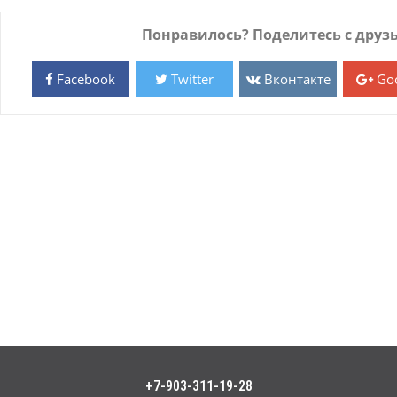
Понравилось? Поделитесь с друз
Facebook
Twitter
Вконтакте
Goo
+7-903-311-19-28