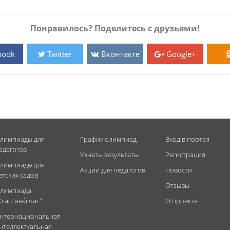
Понравилось? Поделитесь с друзьями!
book
Twitter
Вконтакте
Google+
лимпиады для
График олимпиад
Вход в портал
едагогов
Узнать результаты
Регистрация
лимпиады для
Акции для педагогов
Новости
етских садов
Отзывы
лимпиада
Классный час"
О проекте
нтернациональная
нтеллектуальная