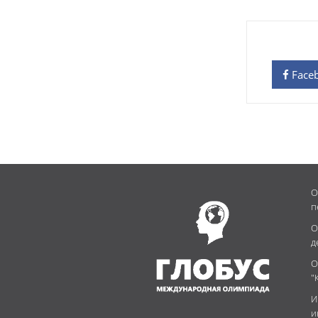
Face
О
п
О
д
О
"
И
и