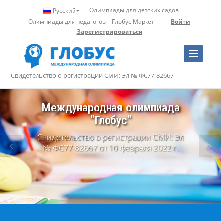
Олимпиады для детских садов
Русский
Олимпиады для педагогов
Глобус Маркет
Войти
Зарегистрироваться
Toggle
Navigation
Свидетельство о регистрации СМИ: Эл № ФС77-82667
Профессиональные
олимпиады
для учителей и воспитателей