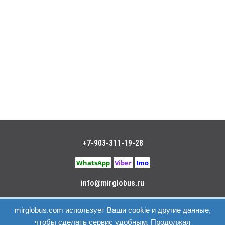
+7-903-311-19-28
WhatsApp
Viber
Imo
info@mirglobus.ru
Политика конфиденциальности
|
Пользовательское
mirglobus.com использует Ваши cookie и другие данные,
соглашение
чтобы сделать сервис удобным. Продолжая