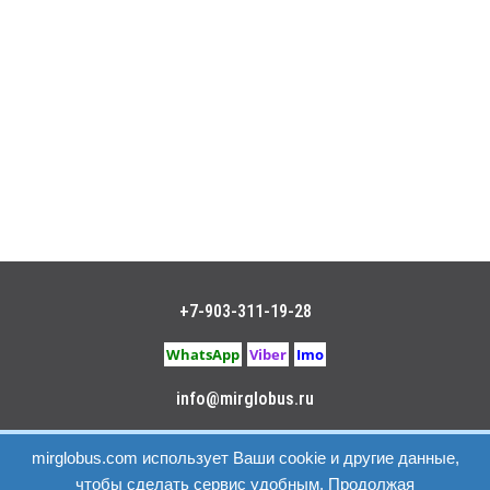
+7-903-311-19-28
WhatsApp
Viber
Imo
info@mirglobus.ru
Политика конфиденциальности
|
Пользовательское
mirglobus.com использует Ваши cookie и другие данные,
соглашение
чтобы сделать сервис удобным. Продолжая