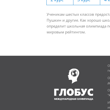
Ученикам шестых классов предост
Пушкин и другие. Как хорошо школ
определит школьная олимпиада по
мировым рейтингом.
О
п
О
д
О
"
И
и