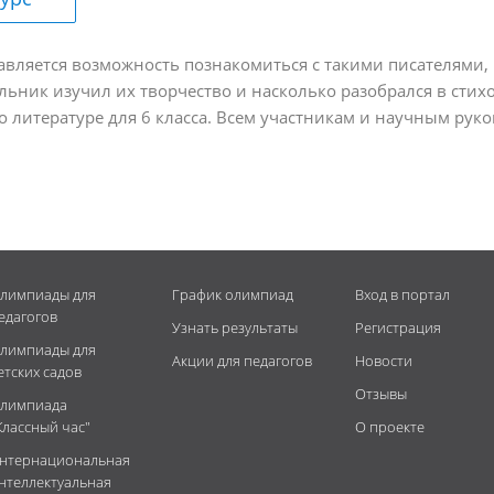
авляется возможность познакомиться с такими писателями,
ьник изучил их творчество и насколько разобрался в стихо
 литературе для 6 класса. Всем участникам и научным рук
лимпиады для
График олимпиад
Вход в портал
едагогов
Узнать результаты
Регистрация
лимпиады для
Акции для педагогов
Новости
етских садов
Отзывы
лимпиада
Классный час"
О проекте
нтернациональная
нтеллектуальная