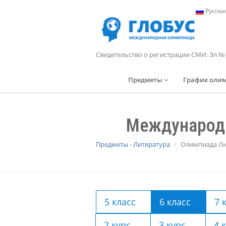
Русски
Свидетельство о регистрации СМИ: Эл №
Предметы
График оли
Международн
Предметы - Литература
Олимпиада Лит
5 класс
6 класс
7 
2 курс
3 курс
4 