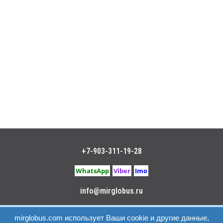
+7-903-311-19-28
WhatsApp
Viber
Imo
info@mirglobus.ru
Политика конфиденциальности
|
Пользовательское
mirglobus.com использует Ваши cookie и другие данные,