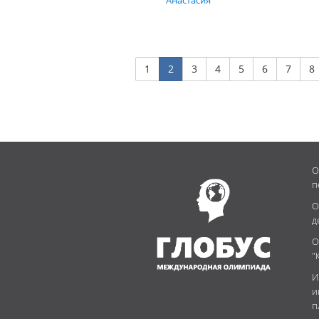
1
2
3
4
5
6
7
8
О
п
О
д
О
"
И
и
п