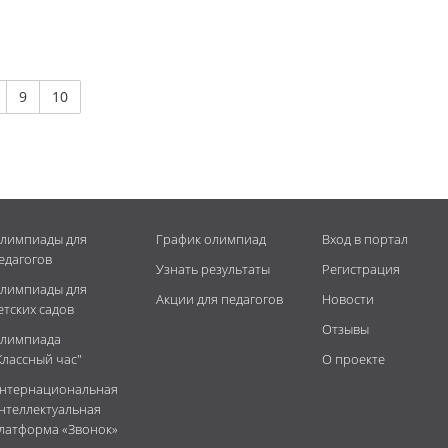
9
10
лимпиады для
График олимпиад
Вход в портал
едагогов
Узнать результаты
Регистрация
лимпиады для
Акции для педагогов
Новости
етских садов
Отзывы
лимпиада
Классный час"
О проекте
нтернациональная
нтеллектуальная
латформа «Звонок»