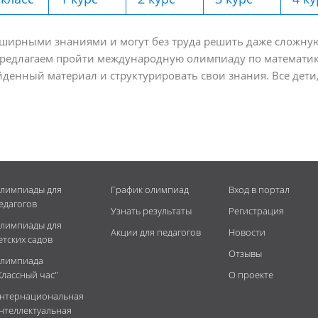
бширными знаниями и могут без труда решить даже сложную 
редлагаем пройти международную олимпиаду по математике
денный материал и структурировать свои знания. Все дети,
лимпиады для
График олимпиад
Вход в портал
едагогов
Узнать результаты
Регистрация
лимпиады для
Акции для педагогов
Новости
етских садов
Отзывы
лимпиада
Классный час"
О проекте
нтернациональная
нтеллектуальная