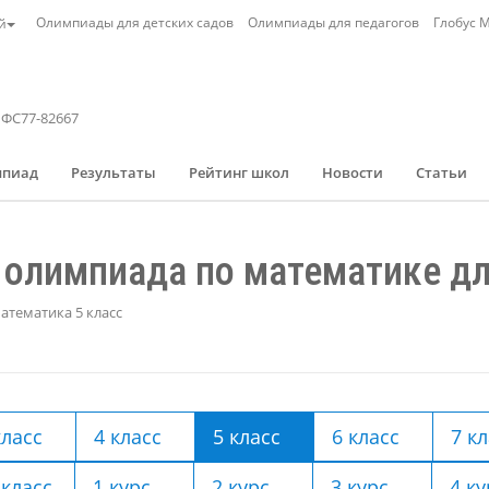
Олимпиады для детских садов
Олимпиады для педагогов
Глобус 
й
 ФС77-82667
мпиад
Результаты
Рейтинг школ
Новости
Статьи
олимпиада по математике дл
тематика 5 класс
класс
4 класс
5 класс
6 класс
7 к
 класс
1 курс
2 курс
3 курс
4 ку