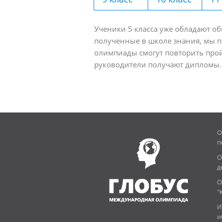
Ученики 5 класса уже обладают о
полученные в школе знания, мы п
олимпиады смогут повторить прой
руководители получают дипломы.
О
п
О
д
О
"
И
и